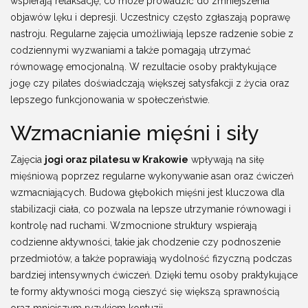
wspierają relaksację, co może prowadzić do zmniejszenia
objawów lęku i depresji. Uczestnicy często zgłaszają poprawę
nastroju. Regularne zajęcia umożliwiają lepsze radzenie sobie z
codziennymi wyzwaniami a także pomagają utrzymać
równowagę emocjonalną. W rezultacie osoby praktykujące
jogę czy pilates doświadczają większej satysfakcji z życia oraz
lepszego funkcjonowania w społeczeństwie.
Wzmacnianie mięśni i siły
Zajęcia
jogi oraz pilatesu w Krakowie
wpływają na siłę
mięśniową poprzez regularne wykonywanie asan oraz ćwiczeń
wzmacniających. Budowa głębokich mięśni jest kluczowa dla
stabilizacji ciała, co pozwala na lepsze utrzymanie równowagi i
kontrolę nad ruchami. Wzmocnione struktury wspierają
codzienne aktywności, takie jak chodzenie czy podnoszenie
przedmiotów, a także poprawiają wydolność fizyczną podczas
bardziej intensywnych ćwiczeń. Dzięki temu osoby praktykujące
te formy aktywności mogą cieszyć się większą sprawnością
oraz mniejszym ryzykiem kontuzji.