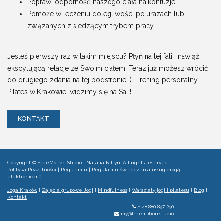
Poprawi odporność naszego ciała na kontuzje,
Pomoże w leczeniu dolegliwości po urazach lub
związanych z siedzącym trybem pracy.
Jesteś pierwszy raz w takim miejscu? Płyń na tej fali i nawiąż
ekscytującą relacje ze Swoim ciałem. Teraz już możesz wrócić
do drugiego zdania na tej podstronie ;) Trening personalny
Pilates w Krakowie, widzimy się na Sali!
KONTAKT
Copyright ©
FreeMotion Studio | Natalia Faltyn
. All rights reserved.
Polityka Prywatności
|
Regulamin
|
Regulamin świadczenia usług drogą
elektroniczną
Joga Kraków
|
Zajęcia grupowe Jogi
|
Mindfulness
|
Warsztaty jogi i pilatesu
|
Blog
|
Kontakt
+ 48 880 897 250
my@freemotion.studio