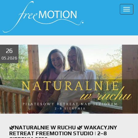
Togg
navig
26
05.2026
🌿NATURALNIE W RUCHU 🌿 WAKACYJNY
RETREAT FREEMOTION STUDIO | 2–8