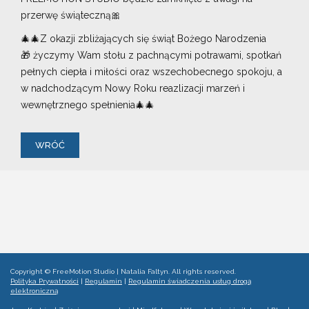
przerwę świąteczną
🎀
🎄
🎄
Z okazji zbliżających się świąt Bożego Narodzenia
🎁
życzymy Wam stołu z pachnącymi potrawami, spotkań
pełnych ciepła i miłości oraz wszechobecnego spokoju, a
w nadchodzącym Nowy Roku reazlizacji marzeń i
wewnętrznego spełnienia
🎄
🎄
WRÓĆ
Copyright ©
FreeMotion Studio | Natalia Faltyn
. All rights reserved.
Polityka Prywatności
|
Regulamin
|
Regulamin świadczenia usług drogą
elektroniczną