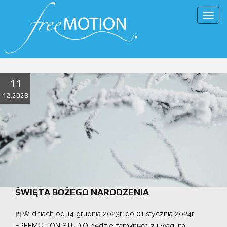
Togg
navig
11
12.2023
ŚWIĘTA BOŻEGO NARODZENIA
🎀
W dniach od 14 grudnia 2023r. do 01 stycznia 2024r.
FREEMOTION STUDIO będzie zamknięte z uwagi na